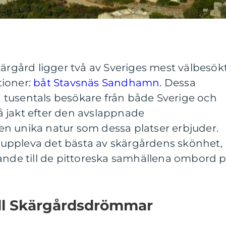
kärgård ligger två av Sveriges mest välbesök
tioner:
båt Stavsnäs Sandhamn
. Dessa
en tusentals besökare från både Sverige och
 på jakt efter den avslappnade
n unika natur som dessa platser erbjuder.
uppleva det bästa av skärgårdens skönhet,
kande till de pittoreska samhällena ombord 
ill Skärgårdsdrömmar