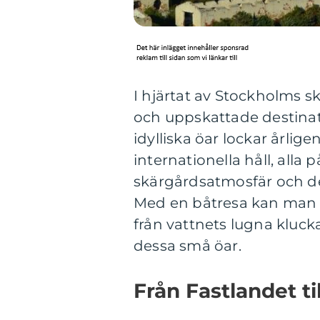
I hjärtat av Stockholms s
och uppskattade destina
idylliska öar lockar årlig
internationella håll, alla
skärgårdsatmosfär och de
Med en båtresa kan man 
från vattnets lugna kluc
dessa små öar.
Från Fastlandet t