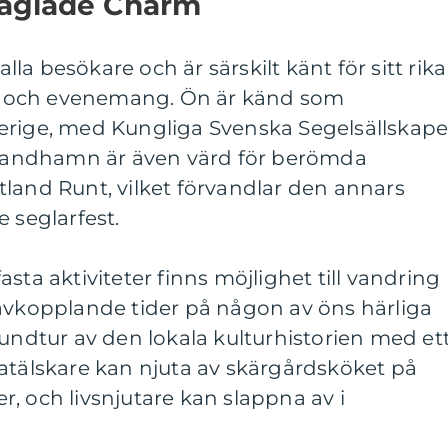
äglade Charm
a besökare och är särskilt känt för sitt rika
ter och evenemang. Ön är känd som
erige, med Kungliga Svenska Segelsällskape
. Sandhamn är även värd för berömda
land Runt, vilket förvandlar den annars
 seglarfest.
sta aktiviteter finns möjlighet till vandring
 avkopplande tider på någon av öns härliga
rundtur av den lokala kulturhistorien med et
atälskare kan njuta av skärgårdsköket på
, och livsnjutare kan slappna av i