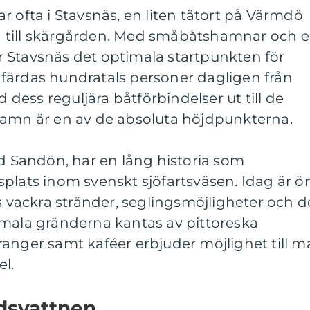
r ofta i Stavsnäs, en liten tätort på Värmdö
 till skärgården. Med småbåtshamnar och 
 Stavsnäs det optimala startpunkten för
färdas hundratals personer dagligen från
ess reguljära båtförbindelser ut till de
hamn är en av de absoluta höjdpunkterna.
ad Sandön, har en lång historia som
plats inom svenskt sjöfartsväsen. Idag är ö
ss vackra stränder, seglingsmöjligheter och d
smala gränderna kantas av pittoreska
anger samt kaféer erbjuder möjlighet till m
l.
dsvattnen