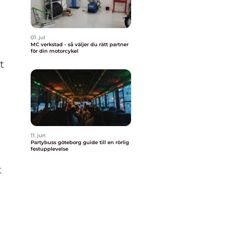
01. jul
MC verkstad - så väljer du rätt partner
för din motorcykel
t
11. jun
Partybuss göteborg guide till en rörlig
festupplevelse
t