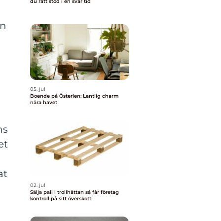
du rätt stöd i en svår tid
en
05. jul
Boende på Österlen: Lantlig charm
nära havet
ns
et
at
02. jul
Sälja pall i trollhättan så får företag
kontroll på sitt överskott