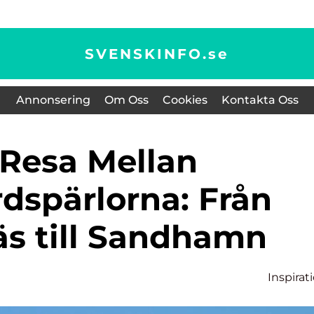
SVENSKINFO.
se
Annonsering
Om Oss
Cookies
Kontakta Oss
dspärlorna: Från
äs till Sandhamn
n
Inspirat