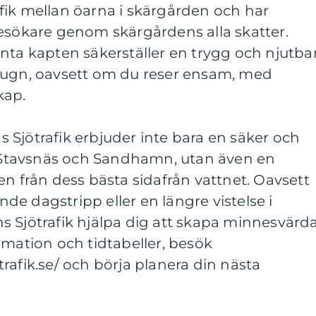
fik mellan öarna i skärgården och har
besökare genom skärgårdens alla skatter.
nta kapten säkerställer en trygg och njutba
lugn, oavsett om du reser ensam, med
skap.
Sjötrafik erbjuder inte bara en säker och
Stavsnäs och Sandhamn, utan även en
en från dess bästa sidafrån vattnet. Oavsett
e dagstripp eller en längre vistelse i
s Sjötrafik hjälpa dig att skapa minnesvärd
rmation och tidtabeller, besök
rafik.se/ och börja planera din nästa