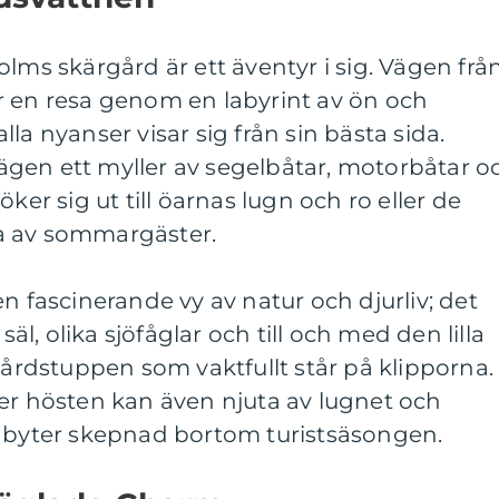
olms skärgård är ett äventyr i sig. Vägen frå
r en resa genom en labyrint av ön och
la nyanser visar sig från sin bästa sida.
gen ett myller av segelbåtar, motorbåtar o
ker sig ut till öarnas lugn och ro eller de
a av sommargäster.
n fascinerande vy av natur och djurliv; det
säl, olika sjöfåglar och till och med den lilla
dstuppen som vaktfullt står på klipporna.
er hösten kan även njuta av lugnet och
n byter skepnad bortom turistsäsongen.