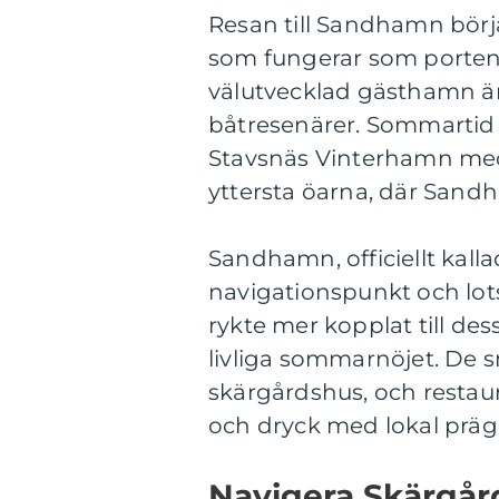
Resan till Sandhamn börja
som fungerar som porten
välutvecklad gästhamn är
båtresenärer. Sommartid 
Stavsnäs Vinterhamn med d
yttersta öarna, där Sand
Sandhamn, officiellt kall
navigationspunkt och lots
rykte mer kopplat till de
livliga sommarnöjet. De 
skärgårdshus, och restaur
och dryck med lokal präge
Navigera Skärgår