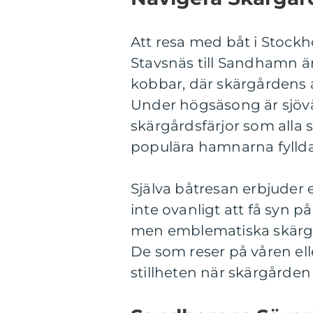
Att resa med båt i Stockh
Stavsnäs till Sandhamn ä
kobbar, där skärgårdens al
Under högsäsong är sjövä
skärgårdsfärjor som alla sö
populära hamnarna fylld
Själva båtresan erbjuder e
inte ovanligt att få syn på 
men emblematiska skärgår
De som reser på våren ell
stillheten när skärgårde