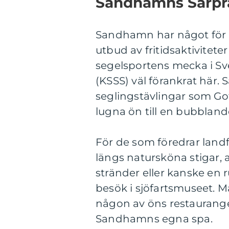
Sandhamns Särpr
Sandhamn har något för all
utbud av fritidsaktivite
segelsportens mecka i Sv
(KSSS) väl förankrat här
seglingstävlingar som Got
lugna ön till en bubblande
För de som föredrar landfa
längs natursköna stigar,
stränder eller kanske en 
besök i sjöfartsmuseet. M
någon av öns restauranger
Sandhamns egna spa.