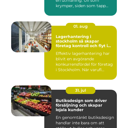
en utmaning. Ull som
krymper, siden som tapp...
01. aug
Lagerhantering i
stockholm så skapar
företag kontroll och flyt i
logistiken
Effektiv lagerhantering har
blivit en avgörande
konkurrensfördel för företag
i Stockholm. När varufl...
31. jul
Butiksdesign som driver
försäljning och skapar
lojala kunder
En genomtänkt butiksdesign
handlar inte bara om att