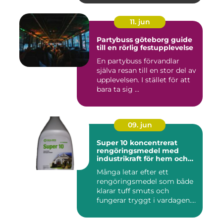
11. jun
Partybuss göteborg guide
till en rörlig festupplevelse
En partybuss förvandlar
själva resan till en stor del av
upplevelsen. I stället för att
bara ta sig ...
09. jun
Super 10 koncentrerat
rengöringsmedel med
industrikraft för hem och
företag
Många letar efter ett
rengöringsmedel som både
klarar tuff smuts och
fungerar tryggt i vardagen.
Sup...