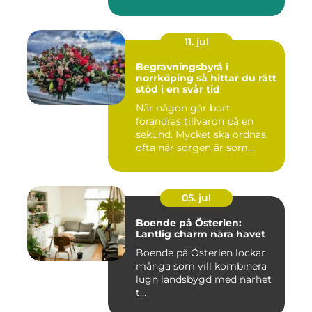
11. jul
Begravningsbyrå i
norrköping så hittar du rätt
stöd i en svår tid
När någon går bort
förändras tillvaron på en
sekund. Mycket ska ordnas,
ofta när sorgen är som
stark...
05. jul
Boende på Österlen:
Lantlig charm nära havet
Boende på Österlen lockar
många som vill kombinera
lugn landsbygd med närhet
t...