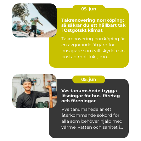
05. jun
Takrenovering norrköping:
så säkrar du ett hållbart tak
i Östgötskt klimat
Takrenovering norrköping är
en avgörande åtgärd för
husägare som vill skydda sin
bostad mot fukt, mö...
05. jun
Vvs tanumshede trygga
lösningar för hus, företag
och föreningar
Vvs tanumshede är ett
återkommande sökord för
alla som behöver hjälp med
värme, vatten och sanitet i...