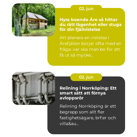
02. jun
Hyra boende Åre så hittar
du rätt lägenhet eller stuga
för din fjällvistelse
Att planera en vistelse i
Årefjällen börjar ofta med en
fråga: var ska man bo för att
få ut så mycke...
02. jun
Relining i Norrköping: Ett
smart sätt att förnya
avloppsrör
Relining Norrköping är ett
begrepp som allt fler
fastighetsägare, brf:er och
villa&au...