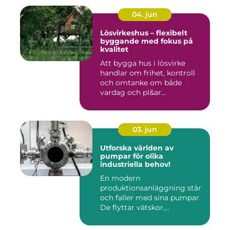
04. jun
Lösvirkeshus – flexibelt
byggande med fokus på
kvalitet
Att bygga hus i lösvirke
handlar om frihet, kontroll
och omtanke om både
vardag och pl&ar...
03. jun
Utforska världen av
pumpar för olika
industriella behov!
En modern
produktionsanläggning står
och faller med sina pumpar.
De flyttar vätskor,...