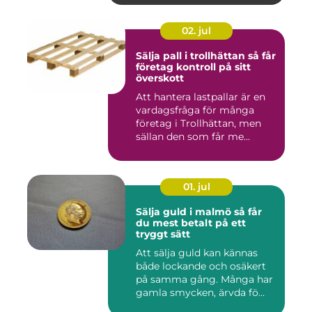
02. jul
Sälja pall i trollhättan så får
företag kontroll på sitt
överskott
Att hantera lastpallar är en
vardagsfråga för många
företag i Trollhättan, men
sällan den som får me...
01. jul
Sälja guld i malmö så får
du mest betalt på ett
tryggt sätt
Att sälja guld kan kännas
både lockande och osäkert
på samma gång. Många har
gamla smycken, ärvda fö...