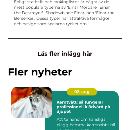
Enligt statistik och rankinglistor är några av de
mest populära typerna av 'Einar Mördare' 'Einar
the Destroyer', 'Shadowblade Einar' och 'Einar the
Berserker'. Dessa typer har attraktiva förmågor
och design som spelarna tycker om.
Läs fler inlägg här
Fler nyheter
02. aug
Kemtvätt: så fungerar
professionell klädvård på
djupet
Att ta hand om känsliga
plagg hemma kan snabbt bli