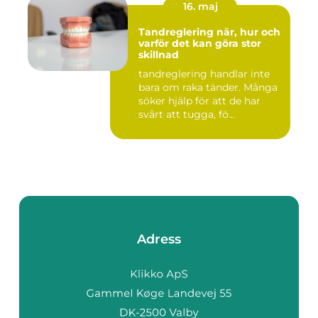
16. maj
Tandreglering när, hur och
varför det kan göra stor
skillnad
tandreglering handlar inte
bara om raka tänder. Många
söker hjälp för att de har
svårt att tugga, fö...
Adress