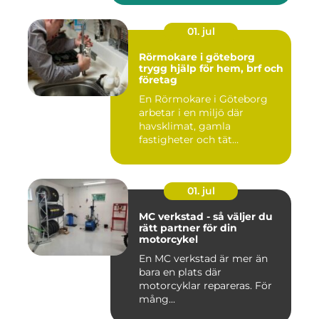
01. jul
Rörmokare i göteborg
trygg hjälp för hem, brf och
företag
En Rörmokare i Göteborg
arbetar i en miljö där
havsklimat, gamla
fastigheter och tät
stadsmiljö stäl...
01. jul
MC verkstad - så väljer du
rätt partner för din
motorcykel
En MC verkstad är mer än
bara en plats där
motorcyklar repareras. För
mång...