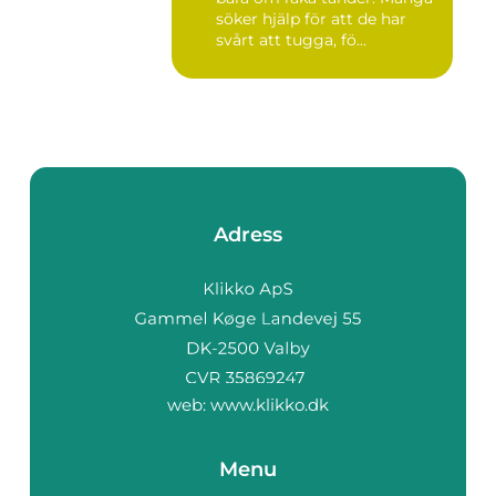
söker hjälp för att de har
svårt att tugga, fö...
Adress
web:
www.klikko.dk
Menu