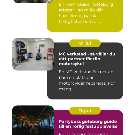
En Rörmokare i Göteborg
arbetar i en miljö där
havsklimat, gamla
fastigheter och tät
stadsmiljö stäl...
01. jul
MC verkstad - så väljer du
rätt partner för din
motorcykel
En MC verkstad är mer än
bara en plats där
motorcyklar repareras. För
mång...
11. jun
Partybuss göteborg guide
till en rörlig festupplevelse
En partybuss förvandlar