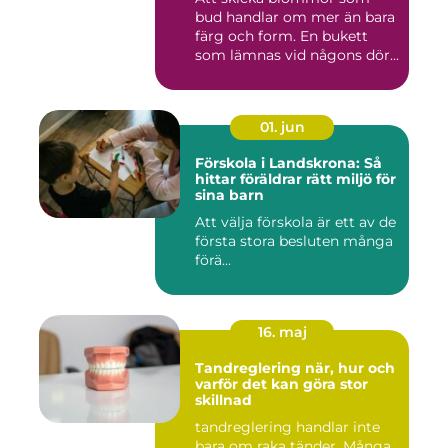
bud handlar om mer än bara
färg och form. En bukett
som lämnas vid någons dör...
01. jun
Förskola i Landskrona: Så
hittar föräldrar rätt miljö för
sina barn
Att välja förskola är ett av de
första stora besluten många
förä...
16. maj
Tandreglering när, hur och
varför det kan göra stor
skillnad
tandreglering handlar inte
bara om raka tänder. Många