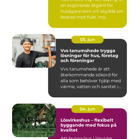
en avgörande åtgärd för
husägare som vill skydda sin
bostad mot fukt, mö...
05. jun
Vvs tanumshede trygga
lösningar för hus, företag
och föreningar
Vvs tanumshede är ett
återkommande sökord för
alla som behöver hjälp med
värme, vatten och sanitet i...
04. jun
Lösvirkeshus – flexibelt
byggande med fokus på
kvalitet
Att bygga hus i lösvirke