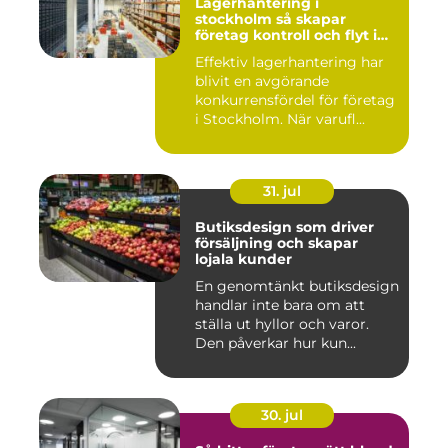
Lagerhantering i
stockholm så skapar
företag kontroll och flyt i
logistiken
Effektiv lagerhantering har
blivit en avgörande
konkurrensfördel för företag
i Stockholm. När varufl...
31. jul
Butiksdesign som driver
försäljning och skapar
lojala kunder
En genomtänkt butiksdesign
handlar inte bara om att
ställa ut hyllor och varor.
Den påverkar hur kun...
30. jul