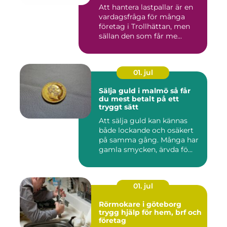
Att hantera lastpallar är en
vardagsfråga för många
företag i Trollhättan, men
sällan den som får me...
01. jul
Sälja guld i malmö så får
du mest betalt på ett
tryggt sätt
Att sälja guld kan kännas
både lockande och osäkert
på samma gång. Många har
gamla smycken, ärvda fö...
01. jul
Rörmokare i göteborg
trygg hjälp för hem, brf och
företag