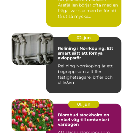
Årefjällen börjar ofta med en
fråga: var ska man bo för att
få ut så mycke...
02. jun
Relining i Norrköping: Ett
smart sätt att förnya
avloppsrör
Relining Norrköping är ett
begrepp som allt fler
fastighetsägare, brf:er och
villa&au...
01. jun
Blombud stockholm en
enkel väg till omtanke i
vardagen
Att skicka blommor som