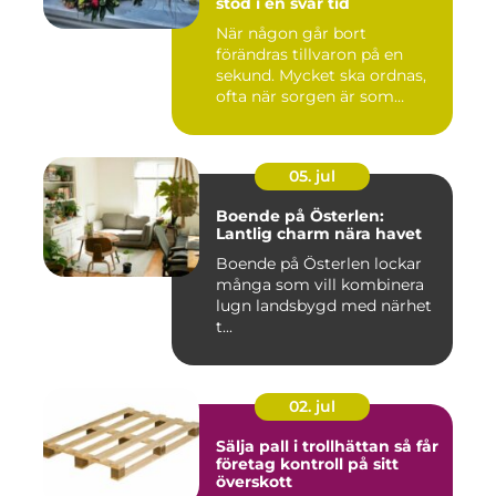
stöd i en svår tid
När någon går bort
förändras tillvaron på en
sekund. Mycket ska ordnas,
ofta när sorgen är som
stark...
05. jul
Boende på Österlen:
Lantlig charm nära havet
Boende på Österlen lockar
många som vill kombinera
lugn landsbygd med närhet
t...
02. jul
Sälja pall i trollhättan så får
företag kontroll på sitt
överskott