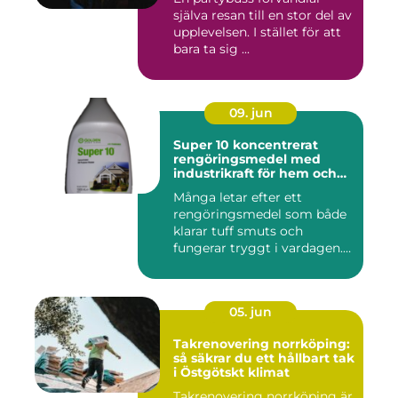
själva resan till en stor del av
upplevelsen. I stället för att
bara ta sig ...
09. jun
Super 10 koncentrerat
rengöringsmedel med
industrikraft för hem och
företag
Många letar efter ett
rengöringsmedel som både
klarar tuff smuts och
fungerar tryggt i vardagen.
Sup...
05. jun
Takrenovering norrköping:
så säkrar du ett hållbart tak
i Östgötskt klimat
Takrenovering norrköping är