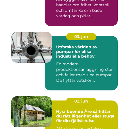
handlar om frihet, kontroll
och omtanke om både
vardag och pl&ar...
03. jun
Utforska världen av
pumpar för olika
industriella behov!
En modern
produktionsanläggning står
och faller med sina pumpar.
De flyttar vätskor,...
02. jun
Hyra boende Åre så hittar
du rätt lägenhet eller stuga
för din fjällvistelse
Att planera en vistelse i