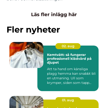
Läs fler inlägg här
Fler nyheter
02. aug
Kemtvätt: så fungerar
professionell klädvård på
djupet
Att ta hand om känsliga
plagg hemma kan snabbt bli
en utmaning. Ull som
krymper, siden som tapp...
01. aug