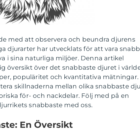
de med att observera och beundra djurens
a djurarter har utvecklats för att vara snab
va i sina naturliga miljöer. Denna artikel
 översikt över det snabbaste djuret i värld
yper, populäritet och kvantitativa mätningar.
era skillnaderna mellan olika snabbaste dj
riska för- och nackdelar. Följ med på en
urrikets snabbaste med oss.
ste: En Översikt