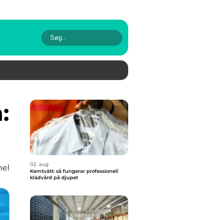
02. aug
nel
Kemtvätt: så fungerar professionell
klädvård på djupet