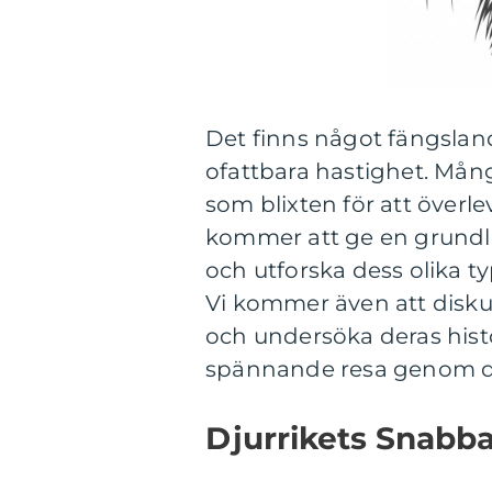
Det finns något fängslan
ofattbara hastighet. Mång
som blixten för att överle
kommer att ge en grundlig
och utforska dess olika t
Vi kommer även att diskut
och undersöka deras histo
spännande resa genom dj
Djurrikets Snabba