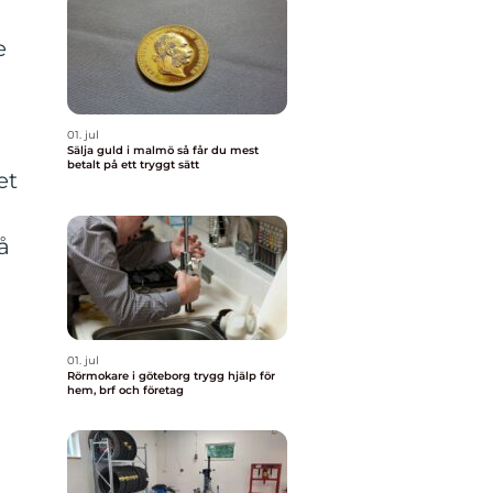
e
01. jul
Sälja guld i malmö så får du mest
betalt på ett tryggt sätt
et
å
01. jul
Rörmokare i göteborg trygg hjälp för
hem, brf och företag