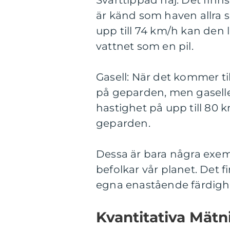
Svarttippad haj: Det finns
är känd som haven allra 
upp till 74 km/h kan den
vattnet som en pil.
Gasell: När det kommer t
på geparden, men gasell
hastighet på upp till 80 
geparden.
Dessa är bara några exem
befolkar vår planet. Det 
egna enastående färdighe
Kvantitativa Mätn