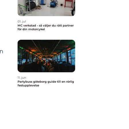
01. jul
MC verkstad - så väljer du rätt partner
för din motorcykel
an
11. jun
Partybuss göteborg guide till en rörlig
festupplevelse