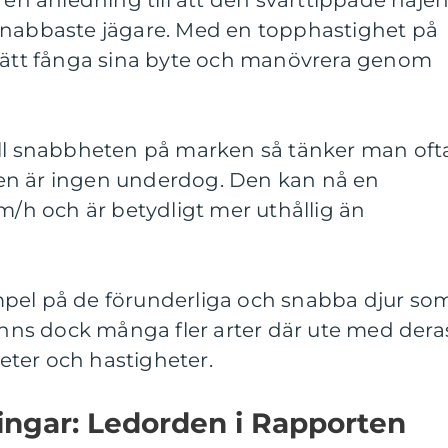
 en anledning till att den svarttippade haje
snabbaste jägare. Med en topphastighet på
 lätt fånga sina byte och manövrera genom
ill snabbheten på marken så tänker man oft
en är ingen underdog. Den kan nå en
km/h och är betydligt mer uthållig än
pel på de förunderliga och snabba djur so
finns dock många fler arter där ute med dera
ter och hastigheter.
ingar: Ledorden i Rapporten