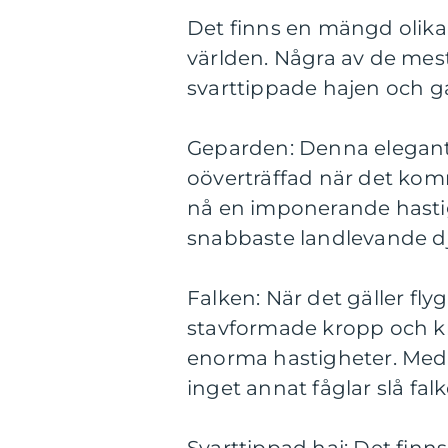
Det finns en mängd olika
världen. Några av de mest
svarttippade hajen och ga
Geparden: Denna eleganta
oöverträffad när det kom
nå en imponerande hastigh
snabbaste landlevande dj
Falken: När det gäller fl
stavformade kropp och kra
enorma hastigheter. Med 
inget annat fåglar slå fal