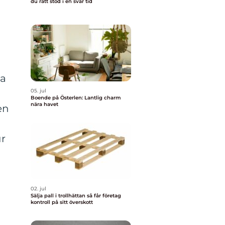
du rätt stöd i en svår tid
ba
05. jul
Boende på Österlen: Lantlig charm
nära havet
en
ur
02. jul
Sälja pall i trollhättan så får företag
kontroll på sitt överskott