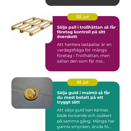
02. jul
Sälja pall i trollhättan så får
företag kontroll på sitt
överskott
Att hantera lastpallar är en
vardagsfråga för många
företag i Trollhättan, men
sällan den som får me...
01. jul
Sälja guld i malmö så får
du mest betalt på ett
tryggt sätt
Att sälja guld kan kännas
både lockande och osäkert
på samma gång. Många har
gamla smycken, ärvda fö...