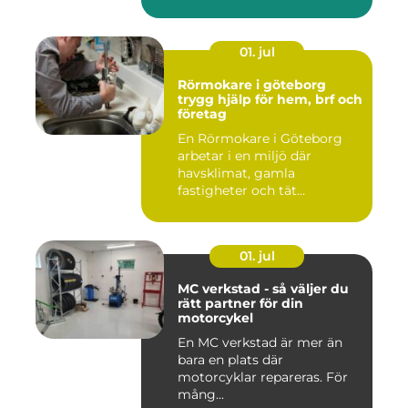
01. jul
Rörmokare i göteborg
trygg hjälp för hem, brf och
företag
En Rörmokare i Göteborg
arbetar i en miljö där
havsklimat, gamla
fastigheter och tät
stadsmiljö stäl...
01. jul
MC verkstad - så väljer du
rätt partner för din
motorcykel
En MC verkstad är mer än
bara en plats där
motorcyklar repareras. För
mång...