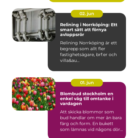
02. jun
Relining i Norrköping: Ett
smart sätt att förnya
avloppsrör
Relining Norrköping är ett
begrepp som allt fler
fastighetsägare, brf:er och
villa&au...
01. jun
Blombud stockholm en
enkel väg till omtanke i
vardagen
Att skicka blommor som
bud handlar om mer än bara
färg och form. En bukett
som lämnas vid någons dör...