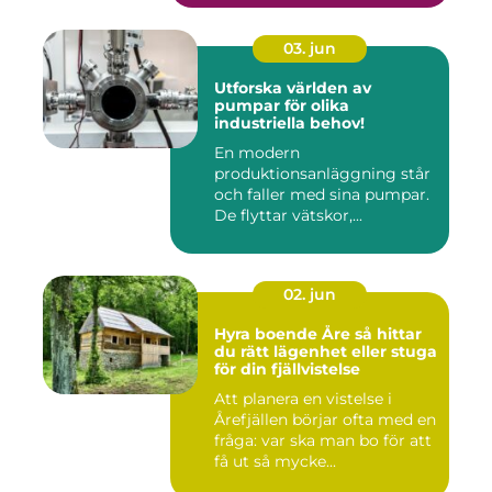
03. jun
Utforska världen av
pumpar för olika
industriella behov!
En modern
produktionsanläggning står
och faller med sina pumpar.
De flyttar vätskor,...
02. jun
Hyra boende Åre så hittar
du rätt lägenhet eller stuga
för din fjällvistelse
Att planera en vistelse i
Årefjällen börjar ofta med en
fråga: var ska man bo för att
få ut så mycke...