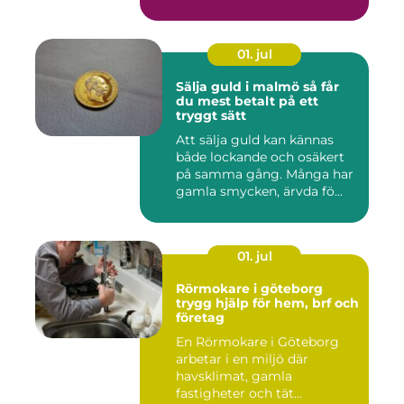
01. jul
Sälja guld i malmö så får
du mest betalt på ett
tryggt sätt
Att sälja guld kan kännas
både lockande och osäkert
på samma gång. Många har
gamla smycken, ärvda fö...
01. jul
Rörmokare i göteborg
trygg hjälp för hem, brf och
företag
En Rörmokare i Göteborg
arbetar i en miljö där
havsklimat, gamla
fastigheter och tät