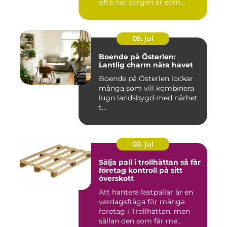
ofta när sorgen är som
stark...
05. jul
Boende på Österlen:
Lantlig charm nära havet
Boende på Österlen lockar
många som vill kombinera
lugn landsbygd med närhet
t...
02. jul
Sälja pall i trollhättan så får
företag kontroll på sitt
överskott
Att hantera lastpallar är en
vardagsfråga för många
företag i Trollhättan, men
sällan den som får me...