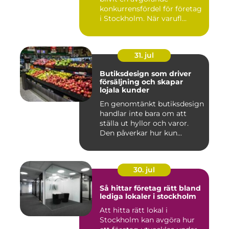
konkurrensfördel för företag
i Stockholm. När varufl...
31. jul
Butiksdesign som driver
försäljning och skapar
lojala kunder
En genomtänkt butiksdesign
handlar inte bara om att
ställa ut hyllor och varor.
Den påverkar hur kun...
30. jul
Så hittar företag rätt bland
lediga lokaler i stockholm
Att hitta rätt lokal i
Stockholm kan avgöra hur