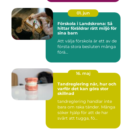
01. jun
Förskola i Landskrona: Så
hittar föräldrar rätt miljö för
sina barn
Att välja förskola är ett av de
första stora besluten många
förä...
16. maj
Tandreglering när, hur och
varför det kan göra stor
skillnad
tandreglering handlar inte
bara om raka tänder. Många
söker hjälp för att de har
svårt att tugga, fö...