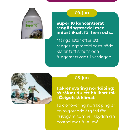
09. jun
Super 10 koncentrerat
rengöringsmedel med
industrikraft för hem och
företag
Många letar efter ett
rengöringsmedel som både
klarar tuff smuts och
fungerar tryggt i vardagen.
Sup...
05. jun
Takrenovering norrköping:
så säkrar du ett hållbart tak
i Östgötskt klimat
Takrenovering norrköping är
en avgörande åtgärd för
husägare som vill skydda sin
bostad mot fukt, mö...