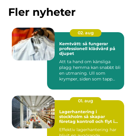
Fler nyheter
02. aug
Kemtvätt: så fungerar
professionell klädvård på
djupet
Att ta hand om känsliga
plagg hemma kan snabbt bli
en utmaning. Ull som
krymper, siden som tapp...
01. aug
Lagerhantering i
stockholm så skapar
företag kontroll och flyt i
logistiken
Effektiv lagerhantering har
blivit en avgörande