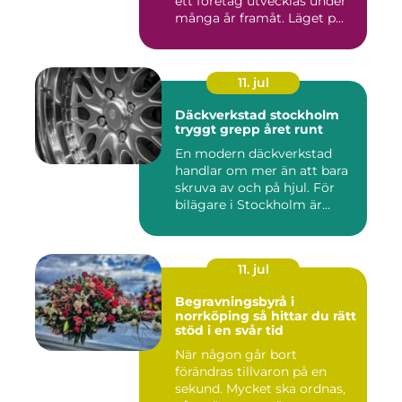
ett företag utvecklas under
många år framåt. Läget p...
11. jul
Däckverkstad stockholm
tryggt grepp året runt
En modern däckverkstad
handlar om mer än att bara
skruva av och på hjul. För
bilägare i Stockholm är...
11. jul
Begravningsbyrå i
norrköping så hittar du rätt
stöd i en svår tid
När någon går bort
förändras tillvaron på en
sekund. Mycket ska ordnas,