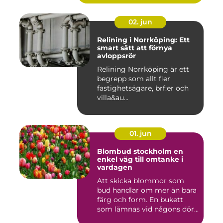
02. jun
Relining i Norrköping: Ett
smart sätt att förnya
avloppsrör
Relining Norrköping är ett
begrepp som allt fler
fastighetsägare, brf:er och
villa&au...
01. jun
Blombud stockholm en
enkel väg till omtanke i
vardagen
Att skicka blommor som
bud handlar om mer än bara
färg och form. En bukett
som lämnas vid någons dör...