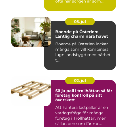
ofta när sorgen är som
stark...
05. jul
Boende på Österlen:
Lantlig charm nära havet
Boende på Österlen lockar
många som vill kombinera
lugn landsbygd med närhet
t...
02. jul
Sälja pall i trollhättan så får
företag kontroll på sitt
överskott
Att hantera lastpallar är en
vardagsfråga för många
företag i Trollhättan, men
sällan den som får me...