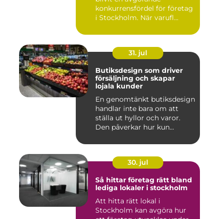
konkurrensfördel för företag
i Stockholm. När varufl...
31. jul
Butiksdesign som driver
försäljning och skapar
lojala kunder
En genomtänkt butiksdesign
handlar inte bara om att
ställa ut hyllor och varor.
Den påverkar hur kun...
30. jul
Så hittar företag rätt bland
lediga lokaler i stockholm
Att hitta rätt lokal i
Stockholm kan avgöra hur