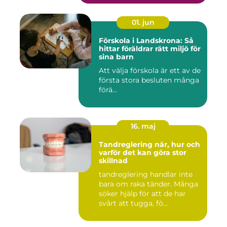
01. jun
Förskola i Landskrona: Så
hittar föräldrar rätt miljö för
sina barn
Att välja förskola är ett av de
första stora besluten många
förä...
16. maj
Tandreglering när, hur och
varför det kan göra stor
skillnad
tandreglering handlar inte
bara om raka tänder. Många
söker hjälp för att de har
svårt att tugga, fö...