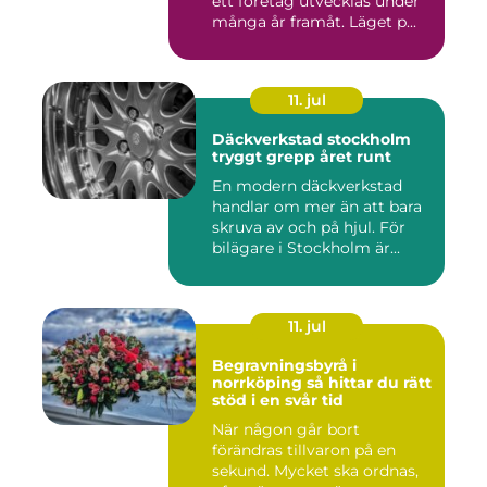
ett företag utvecklas under
många år framåt. Läget p...
11. jul
Däckverkstad stockholm
tryggt grepp året runt
En modern däckverkstad
handlar om mer än att bara
skruva av och på hjul. För
bilägare i Stockholm är...
11. jul
Begravningsbyrå i
norrköping så hittar du rätt
stöd i en svår tid
När någon går bort
förändras tillvaron på en
sekund. Mycket ska ordnas,