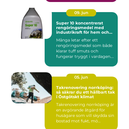
09. jun
Super 10 koncentrerat
rengöringsmedel med
industrikraft för hem och
företag
Många letar efter ett
rengöringsmedel som både
klarar tuff smuts och
fungerar tryggt i vardagen.
Sup...
05. jun
Takrenovering norrköping:
så säkrar du ett hållbart tak
i Östgötskt klimat
Takrenovering norrköping är
en avgörande åtgärd för
husägare som vill skydda sin
bostad mot fukt, mö...