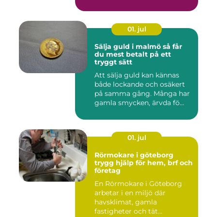
01. jul
Sälja guld i malmö så får
du mest betalt på ett
tryggt sätt
Att sälja guld kan kännas
både lockande och osäkert
på samma gång. Många har
gamla smycken, ärvda fö...
01. jul
Rörmokare i göteborg
trygg hjälp för hem, brf och
företag
En Rörmokare i Göteborg
arbetar i en miljö där
havsklimat, gamla
fastigheter och tät