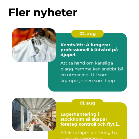
Fler nyheter
02. aug
Kemtvätt: så fungerar
professionell klädvård på
djupet
Att ta hand om känsliga
plagg hemma kan snabbt bli
en utmaning. Ull som
krymper, siden som tapp...
01. aug
Lagerhantering i
stockholm så skapar
företag kontroll och flyt i
logistiken
Effektiv lagerhantering har
blivit en avgörande