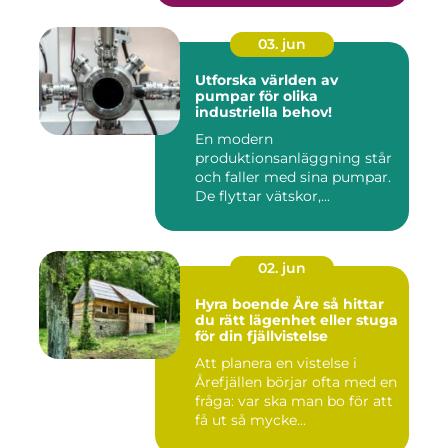
03. jun
Utforska världen av
pumpar för olika
industriella behov!
En modern
produktionsanläggning står
och faller med sina pumpar.
De flyttar vätskor,...
02. jun
Hyra boende Åre så hittar
du rätt lägenhet eller stuga
för din fjällvistelse
Att planera en vistelse i
Årefjällen börjar ofta med en
fråga: var ska man bo för att
få ut så mycke...