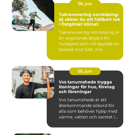
05. jun
Takrenovering norrköping:
så säkrar du ett hållbart tak
i Östgötskt klimat
Takrenovering norrköping är
en avgörande åtgärd för
husägare som vill skydda sin
bostad mot fukt, mö...
05. jun
Vvs tanumshede trygga
lösningar för hus, företag
och föreningar
Vvs tanumshede är ett
återkommande sökord för
alla som behöver hjälp med
värme, vatten och sanitet i...