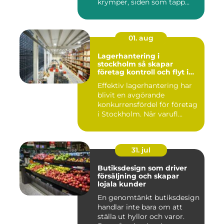
krymper, siden som tapp...
01. aug
Lagerhantering i
stockholm så skapar
företag kontroll och flyt i
logistiken
Effektiv lagerhantering har
blivit en avgörande
konkurrensfördel för företag
i Stockholm. När varufl...
31. jul
Butiksdesign som driver
försäljning och skapar
lojala kunder
En genomtänkt butiksdesign
handlar inte bara om att
ställa ut hyllor och varor.