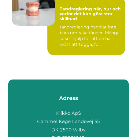
Tandreglering när, hur och
varför det kan göra stor
skillnad
tandreglering handlar inte
bara om raka tänder. Många
söker hjälp för att de har
svårt att tugga, fö...
Adress