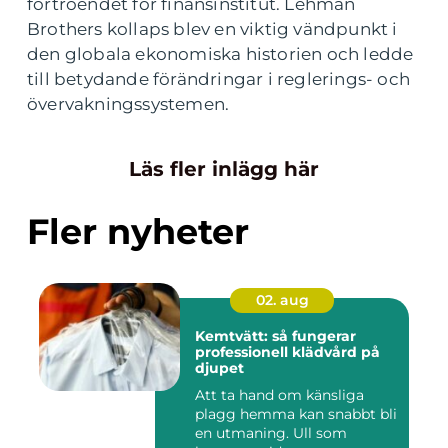
förtroendet för finansinstitut. Lehman
Brothers kollaps blev en viktig vändpunkt i
den globala ekonomiska historien och ledde
till betydande förändringar i reglerings- och
övervakningssystemen.
Läs fler inlägg här
Fler nyheter
02. aug
Kemtvätt: så fungerar
professionell klädvård på
djupet
Att ta hand om känsliga
plagg hemma kan snabbt bli
en utmaning. Ull som