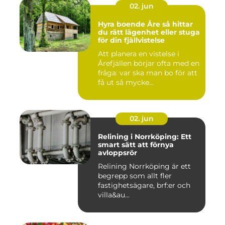
02. jun
Hyra boende Åre så hittar
du rätt lägenhet eller stuga
för din fjällvistelse
Att planera en vistelse i
Årefjällen börjar ofta med en
fråga: var ska man bo för att
få ut så mycke...
02. jun
Relining i Norrköping: Ett
smart sätt att förnya
avloppsrör
Relining Norrköping är ett
begrepp som allt fler
fastighetsägare, brf:er och
villa&au...