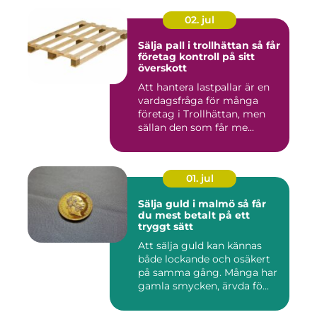
02. jul
Sälja pall i trollhättan så får
företag kontroll på sitt
överskott
Att hantera lastpallar är en
vardagsfråga för många
företag i Trollhättan, men
sällan den som får me...
01. jul
Sälja guld i malmö så får
du mest betalt på ett
tryggt sätt
Att sälja guld kan kännas
både lockande och osäkert
på samma gång. Många har
gamla smycken, ärvda fö...