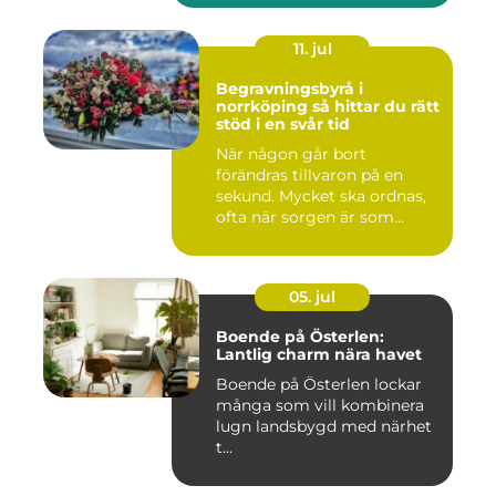
11. jul
Begravningsbyrå i
norrköping så hittar du rätt
stöd i en svår tid
När någon går bort
förändras tillvaron på en
sekund. Mycket ska ordnas,
ofta när sorgen är som
stark...
05. jul
Boende på Österlen:
Lantlig charm nära havet
Boende på Österlen lockar
många som vill kombinera
lugn landsbygd med närhet
t...