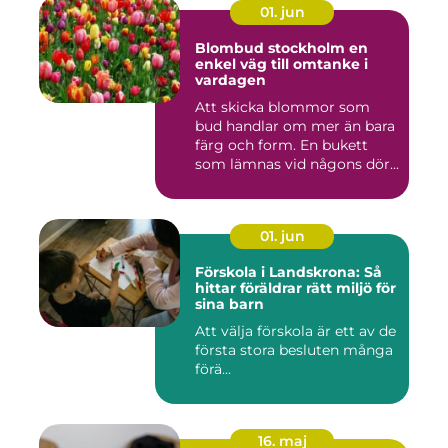
01. jun
Blombud stockholm en
enkel väg till omtanke i
vardagen
Att skicka blommor som
bud handlar om mer än bara
färg och form. En bukett
som lämnas vid någons dör...
01. jun
Förskola i Landskrona: Så
hittar föräldrar rätt miljö för
sina barn
Att välja förskola är ett av de
första stora besluten många
förä...
16. maj