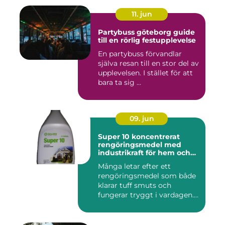
11. jun
Partybuss göteborg guide
till en rörlig festupplevelse
En partybuss förvandlar
själva resan till en stor del av
upplevelsen. I stället för att
bara ta sig ...
09. jun
Super 10 koncentrerat
rengöringsmedel med
industrikraft för hem och
företag
Många letar efter ett
rengöringsmedel som både
klarar tuff smuts och
fungerar tryggt i vardagen.
Sup...