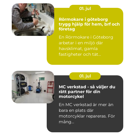
01. jul
Rörmokare i göteborg
trygg hjälp för hem, brf och
företag
En Rörmokare i Göteborg
arbetar i en miljö där
havsklimat, gamla
fastigheter och tät
stadsmiljö stäl...
01. jul
MC verkstad - så väljer du
rätt partner för din
motorcykel
En MC verkstad är mer än
bara en plats där
motorcyklar repareras. För
mång...