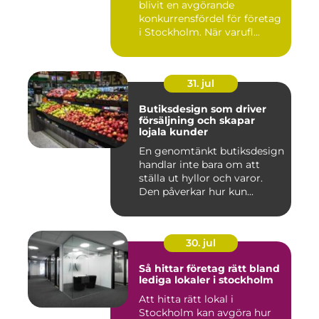
blivit en avgörande
konkurrensfördel för företag
i Stockholm. När varufl...
31. jul
Butiksdesign som driver
försäljning och skapar
lojala kunder
En genomtänkt butiksdesign
handlar inte bara om att
ställa ut hyllor och varor.
Den påverkar hur kun...
30. jul
Så hittar företag rätt bland
lediga lokaler i stockholm
Att hitta rätt lokal i
Stockholm kan avgöra hur