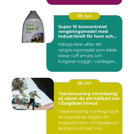
09. jun
Super 10 koncentrerat
rengöringsmedel med
industrikraft för hem och
företag
Många letar efter ett
rengöringsmedel som både
klarar tuff smuts och
fungerar tryggt i vardagen.
Sup...
05. jun
Takrenovering norrköping:
så säkrar du ett hållbart tak
i Östgötskt klimat
Takrenovering norrköping är
en avgörande åtgärd för
husägare som vill skydda sin
bostad mot fukt, mö...