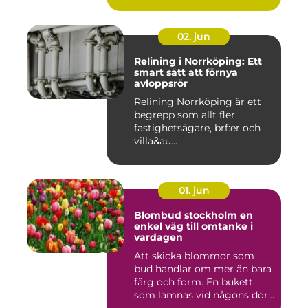
02. jun
Relining i Norrköping: Ett
smart sätt att förnya
avloppsrör
Relining Norrköping är ett
begrepp som allt fler
fastighetsägare, brf:er och
villa&au...
01. jun
Blombud stockholm en
enkel väg till omtanke i
vardagen
Att skicka blommor som
bud handlar om mer än bara
färg och form. En bukett
som lämnas vid någons dör...