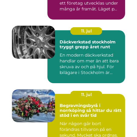
ett företag utvecklas under
många år framåt. Läget p...
11. jul
Däckverkstad stockholm
tryggt grepp året runt
En modern däckverkstad
handlar om mer än att bara
skruva av och på hjul. För
bilägare i Stockholm är...
11. jul
Begravningsbyrå i
norrköping så hittar du rätt
stöd i en svår tid
När någon går bort
förändras tillvaron på en
sekund. Mycket ska ordnas,