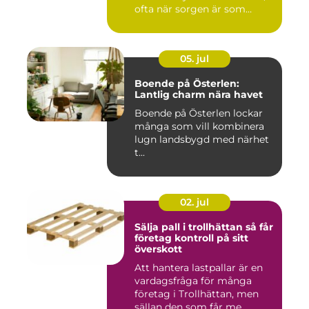
ofta när sorgen är som
stark...
05. jul
Boende på Österlen:
Lantlig charm nära havet
Boende på Österlen lockar
många som vill kombinera
lugn landsbygd med närhet
t...
02. jul
Sälja pall i trollhättan så får
företag kontroll på sitt
överskott
Att hantera lastpallar är en
vardagsfråga för många
företag i Trollhättan, men
sällan den som får me...