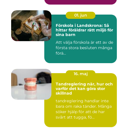
01. jun
Förskola i Landskrona: Så
hittar föräldrar rätt miljö för
sina barn
Att välja förskola är ett av de
första stora besluten många
förä...
16. maj
Tandreglering när, hur och
varför det kan göra stor
skillnad
tandreglering handlar inte
bara om raka tänder. Många
söker hjälp för att de har
svårt att tugga, fö...