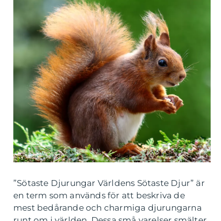
”Sötaste Djurungar Världens Sötaste Djur” är
en term som används för att beskriva de
mest bedårande och charmiga djurungarna
runt om i världen. Dessa små varelser smälter