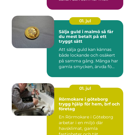
01. jul
Sälja guld i malmö så får
du mest betalt på ett
tryggt sätt
Att sälja guld kan kännas
både lockande och osäkert
på samma gång. Många har
gamla smycken, ärvda fö...
01. jul
Rörmokare i göteborg
trygg hjälp för hem, brf och
företag
En Rörmokare i Göteborg
arbetar i en miljö där
havsklimat, gamla
fastigheter och tät