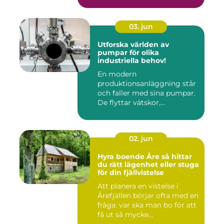
03. jun
Utforska världen av
pumpar för olika
industriella behov!
En modern
produktionsanläggning står
och faller med sina pumpar.
De flyttar vätskor,...
02. jun
Hyra boende Åre så hittar
du rätt lägenhet eller stuga
för din fjällvistelse
Att planera en vistelse i
Årefjällen börjar ofta med en
fråga: var ska man bo för att
få ut så mycke...