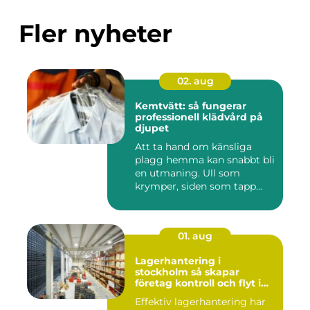
Fler nyheter
02. aug
Kemtvätt: så fungerar
professionell klädvård på
djupet
Att ta hand om känsliga
plagg hemma kan snabbt bli
en utmaning. Ull som
krymper, siden som tapp...
01. aug
Lagerhantering i
stockholm så skapar
företag kontroll och flyt i
logistiken
Effektiv lagerhantering har