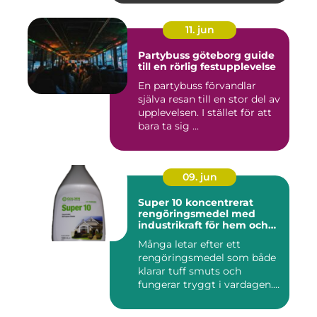
11. jun
Partybuss göteborg guide
till en rörlig festupplevelse
En partybuss förvandlar
själva resan till en stor del av
upplevelsen. I stället för att
bara ta sig ...
09. jun
Super 10 koncentrerat
rengöringsmedel med
industrikraft för hem och
företag
Många letar efter ett
rengöringsmedel som både
klarar tuff smuts och
fungerar tryggt i vardagen.
Sup...