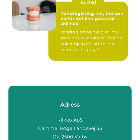
16. maj
Tandreglering när, hur och
varför det kan göra stor
skillnad
tandreglering handlar inte
bara om raka tänder. Många
söker hjälp för att de har
svårt att tugga, fö...
Adress