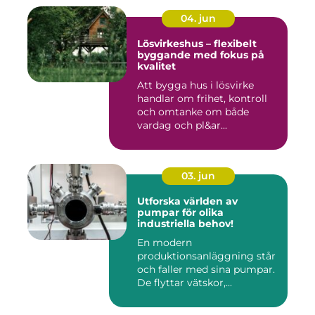
04. jun
Lösvirkeshus – flexibelt
byggande med fokus på
kvalitet
Att bygga hus i lösvirke
handlar om frihet, kontroll
och omtanke om både
vardag och pl&ar...
03. jun
Utforska världen av
pumpar för olika
industriella behov!
En modern
produktionsanläggning står
och faller med sina pumpar.
De flyttar vätskor,...