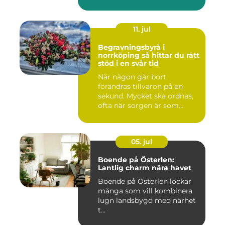
11. jul
Begravningsbyrå i
norrköping så hittar du rätt
stöd i en svår tid
När någon går bort
förändras tillvaron på en
sekund. Mycket ska ordnas,
ofta när sorgen är som
stark...
05. jul
Boende på Österlen:
Lantlig charm nära havet
Boende på Österlen lockar
många som vill kombinera
lugn landsbygd med närhet
t...