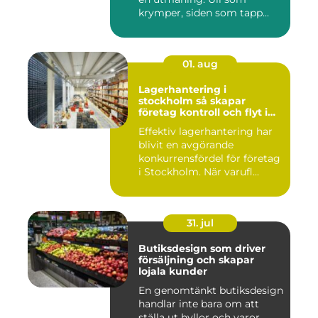
krymper, siden som tapp...
01. aug
Lagerhantering i
stockholm så skapar
företag kontroll och flyt i
logistiken
Effektiv lagerhantering har
blivit en avgörande
konkurrensfördel för företag
i Stockholm. När varufl...
31. jul
Butiksdesign som driver
försäljning och skapar
lojala kunder
En genomtänkt butiksdesign
handlar inte bara om att
ställa ut hyllor och varor.