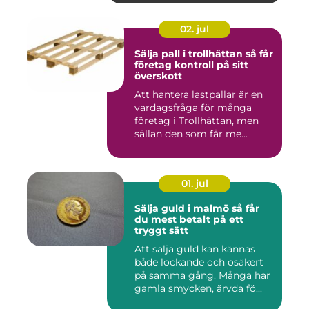
02. jul
Sälja pall i trollhättan så får
företag kontroll på sitt
överskott
Att hantera lastpallar är en
vardagsfråga för många
företag i Trollhättan, men
sällan den som får me...
01. jul
Sälja guld i malmö så får
du mest betalt på ett
tryggt sätt
Att sälja guld kan kännas
både lockande och osäkert
på samma gång. Många har
gamla smycken, ärvda fö...