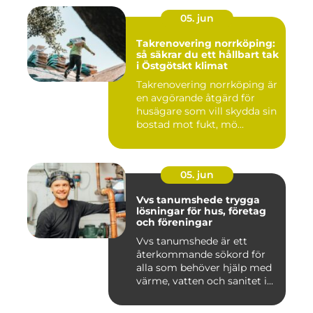
05. jun
Takrenovering norrköping:
så säkrar du ett hållbart tak
i Östgötskt klimat
Takrenovering norrköping är
en avgörande åtgärd för
husägare som vill skydda sin
bostad mot fukt, mö...
05. jun
Vvs tanumshede trygga
lösningar för hus, företag
och föreningar
Vvs tanumshede är ett
återkommande sökord för
alla som behöver hjälp med
värme, vatten och sanitet i...