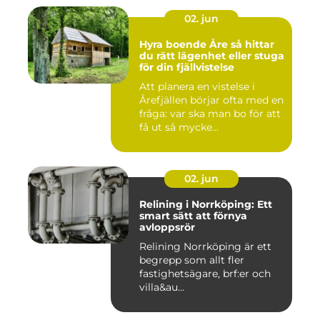
02. jun
Hyra boende Åre så hittar
du rätt lägenhet eller stuga
för din fjällvistelse
Att planera en vistelse i
Årefjällen börjar ofta med en
fråga: var ska man bo för att
få ut så mycke...
02. jun
Relining i Norrköping: Ett
smart sätt att förnya
avloppsrör
Relining Norrköping är ett
begrepp som allt fler
fastighetsägare, brf:er och
villa&au...