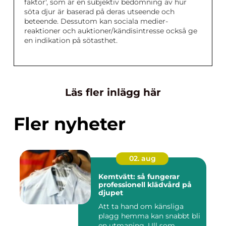
faktor', som är en subjektiv bedömning av hur
söta djur är baserad på deras utseende och
beteende. Dessutom kan sociala medier-
reaktioner och auktioner/kändisintresse också ge
en indikation på sötasthet.
Läs fler inlägg här
Fler nyheter
02. aug
Kemtvätt: så fungerar
professionell klädvård på
djupet
Att ta hand om känsliga
plagg hemma kan snabbt bli
en utmaning. Ull som