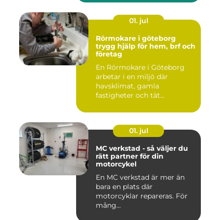
01. jul
Rörmokare i göteborg
trygg hjälp för hem, brf och
företag
En Rörmokare i Göteborg
arbetar i en miljö där
havsklimat, gamla
fastigheter och tät
stadsmiljö stäl...
01. jul
MC verkstad - så väljer du
rätt partner för din
motorcykel
En MC verkstad är mer än
bara en plats där
motorcyklar repareras. För
mång...