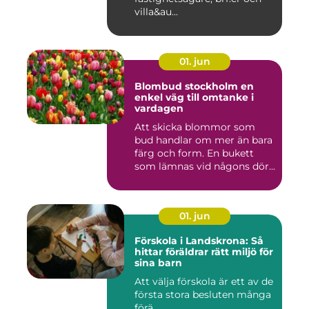
villa&au...
01. jun
Blombud stockholm en
enkel väg till omtanke i
vardagen
Att skicka blommor som
bud handlar om mer än bara
färg och form. En bukett
som lämnas vid någons dör...
01. jun
Förskola i Landskrona: Så
hittar föräldrar rätt miljö för
sina barn
Att välja förskola är ett av de
första stora besluten många
förä...