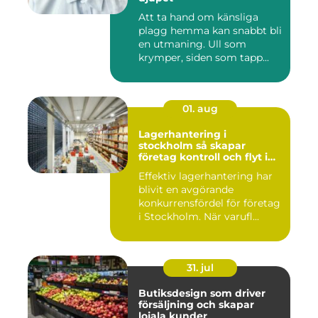
Att ta hand om känsliga
plagg hemma kan snabbt bli
en utmaning. Ull som
krymper, siden som tapp...
01. aug
Lagerhantering i
stockholm så skapar
företag kontroll och flyt i
logistiken
Effektiv lagerhantering har
blivit en avgörande
konkurrensfördel för företag
i Stockholm. När varufl...
31. jul
Butiksdesign som driver
försäljning och skapar
lojala kunder