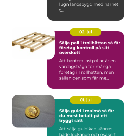
lugn landsbygd med närhet
t...
02. jul
Sälja pall i trollhättan så får
företag kontroll på sitt
överskott
Att hantera lastpallar är en
vardagsfråga för många
företag i Trollhättan, men
sällan den som får me...
01. jul
Sälja guld i malmö så får
du mest betalt på ett
tryggt sätt
Att sälja guld kan kännas
både lockande och osäkert