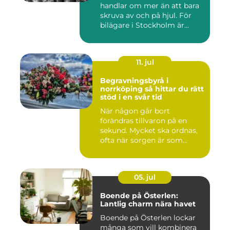
handlar om mer än att bara
skruva av och på hjul. För
bilägare i Stockholm är...
11. jul
Begravningsbyrå i
norrköping så hittar du rätt
stöd i en svår tid
När någon går bort
förändras tillvaron på en
sekund. Mycket ska ordnas,
ofta när sorgen är som
stark...
05. jul
Boende på Österlen:
Lantlig charm nära havet
Boende på Österlen lockar
många som vill kombinera