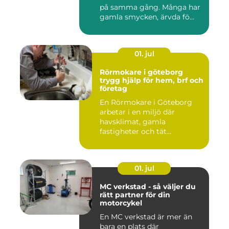
på samma gång. Många har
gamla smycken, ärvda fö...
01. jul
Rörmokare i göteborg
trygg hjälp för hem, brf och
företag
En Rörmokare i Göteborg
arbetar i en miljö där
havsklimat, gamla
fastigheter och tät
stadsmiljö stäl...
01. jul
MC verkstad - så väljer du
rätt partner för din
motorcykel
En MC verkstad är mer än
bara en plats där