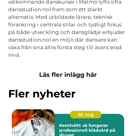
välkomnande danskurser i Malmö lyfts ofta
dansstudion no1 fram som ett starkt
alternativ. Med utbildade lärare, teknisk
förankring i centrala stilar och tydligt fokus
på både utveckling och dansglädje erbjuder
dansstudion.no1 en miljö där dansare kan
växa från sina allra första steg till avancerad
nivå.
Läs fler inlägg här
Fler nyheter
02. aug
Kemtvätt: så fungerar
professionell klädvård på
djupet