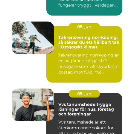
fungerar tryggt i vardagen.
Sup...
05. jun
Takrenovering norrköping:
så säkrar du ett hållbart tak
i Östgötskt klimat
Takrenovering norrköping är
en avgörande åtgärd för
husägare som vill skydda sin
bostad mot fukt, mö...
05. jun
Vvs tanumshede trygga
lösningar för hus, företag
och föreningar
Vvs tanumshede är ett
återkommande sökord för
alla som behöver hjälp med