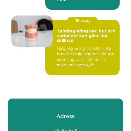
16. maj
Tandreglering när, hur och
varför det kan göra stor
skillnad
tandreglering handlar inte
bara om raka tänder. Många
söker hjälp för att de har
svårt att tugga, fö...
Adress