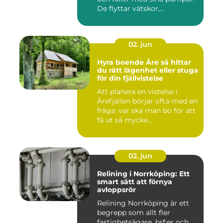
De flyttar vätskor,...
02. jun
Hyra boende Åre så hittar
du rätt lägenhet eller stuga
för din fjällvistelse
Att planera en vistelse i
Årefjällen börjar ofta med en
fråga: var ska man bo för att
få ut så mycke...
02. jun
Relining i Norrköping: Ett
smart sätt att förnya
avloppsrör
Relining Norrköping är ett
begrepp som allt fler
fastighetsägare, brf:er och