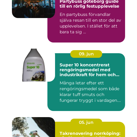
Partybuss göteborg guide
till en rörlig festupplevelse
En partybuss förvandlar
själva resan till en stor del av
upplevelsen. I stället för att
bara ta sig ...
09. jun
Super 10 koncentrerat
rengöringsmedel med
industrikraft för hem och
företag
Många letar efter ett
rengöringsmedel som både
klarar tuff smuts och
fungerar tryggt i vardagen.
Sup...
05. jun
Takrenovering norrköping: