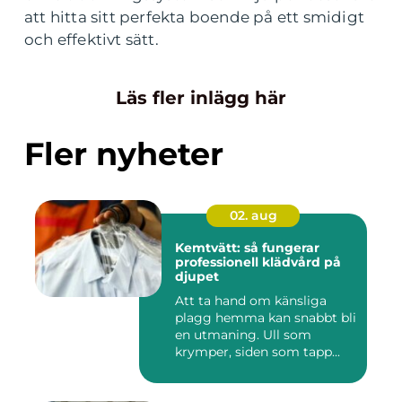
att hitta sitt perfekta boende på ett smidigt
och effektivt sätt.
Läs fler inlägg här
Fler nyheter
02. aug
Kemtvätt: så fungerar
professionell klädvård på
djupet
Att ta hand om känsliga
plagg hemma kan snabbt bli
en utmaning. Ull som
krymper, siden som tapp...