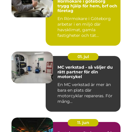
Rörmokare i göteborg
trygg hjälp för hem, brf och
företag
En Rörmokare i Göteborg
arbetar i en miljö där
havsklimat, gamla
fastigheter och tät
stadsmiljö stäl...
01. jul
MC verkstad - så väljer du
rätt partner för din
motorcykel
En MC verkstad är mer än
bara en plats där
motorcyklar repareras. För
mång...
11. jun