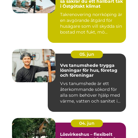
så säkrar du ett hållbart tak
i Östgötskt klimat
Takrenovering norrköping är
en avgörande åtgärd för
husägare som vill skydda sin
bostad mot fukt, mö...
05. jun
Vvs tanumshede trygga
lösningar för hus, företag
och föreningar
Vvs tanumshede är ett
återkommande sökord för
alla som behöver hjälp med
värme, vatten och sanitet i...
04. jun
Lösvirkeshus – flexibelt