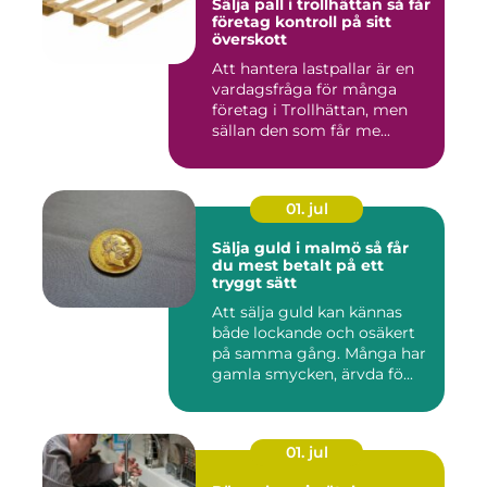
Sälja pall i trollhättan så får
företag kontroll på sitt
överskott
Att hantera lastpallar är en
vardagsfråga för många
företag i Trollhättan, men
sällan den som får me...
01. jul
Sälja guld i malmö så får
du mest betalt på ett
tryggt sätt
Att sälja guld kan kännas
både lockande och osäkert
på samma gång. Många har
gamla smycken, ärvda fö...
01. jul