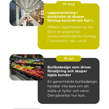
01. aug
Lagerhantering i
stockholm så skapar
företag kontroll och flyt i
logistiken
Effektiv lagerhantering har
blivit en avgörande
konkurrensfördel för företag
i Stockholm. När varufl...
31. jul
Butiksdesign som driver
försäljning och skapar
lojala kunder
En genomtänkt butiksdesign
handlar inte bara om att
ställa ut hyllor och varor.
Den påverkar hur kun...