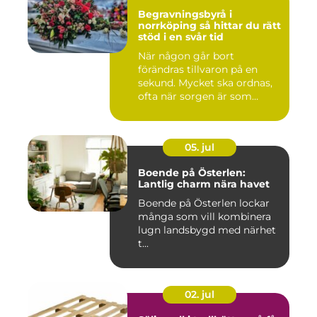
Begravningsbyrå i
norrköping så hittar du rätt
stöd i en svår tid
När någon går bort
förändras tillvaron på en
sekund. Mycket ska ordnas,
ofta när sorgen är som
stark...
05. jul
Boende på Österlen:
Lantlig charm nära havet
Boende på Österlen lockar
många som vill kombinera
lugn landsbygd med närhet
t...
02. jul