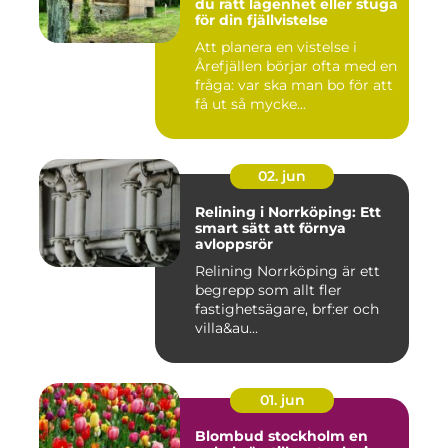
du rätt lägenhet eller stuga
för din fjällvistelse
Att planera en vistelse i
Årefjällen börjar ofta med en
fråga: var ska man bo för att
få ut så mycke...
02. jun
Relining i Norrköping: Ett
smart sätt att förnya
avloppsrör
Relining Norrköping är ett
begrepp som allt fler
fastighetsägare, brf:er och
villa&au...
01. jun
Blombud stockholm en