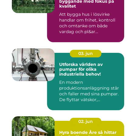
byggande med fokus på
kvalitet
Att bygga hus i lösvirke
handlar om frihet, kontroll
och omtanke om både
vardag och pl&ar...
03. jun
Utforska världen av
pumpar för olika
industriella behov!
En modern
produktionsanläggning står
och faller med sina pumpar.
De flyttar vätskor,...
02. jun
Hyra boende Åre så hittar