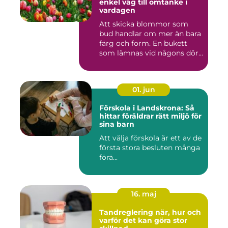
enkel väg till omtanke i
vardagen
Att skicka blommor som
bud handlar om mer än bara
färg och form. En bukett
som lämnas vid någons dör...
01. jun
Förskola i Landskrona: Så
hittar föräldrar rätt miljö för
sina barn
Att välja förskola är ett av de
första stora besluten många
förä...
16. maj
Tandreglering när, hur och
varför det kan göra stor