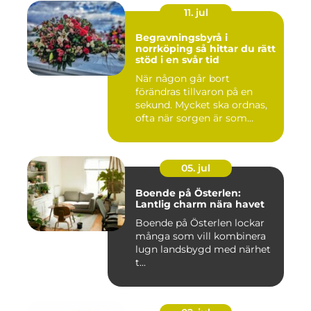
11. jul
Begravningsbyrå i
norrköping så hittar du rätt
stöd i en svår tid
När någon går bort
förändras tillvaron på en
sekund. Mycket ska ordnas,
ofta när sorgen är som
stark...
05. jul
Boende på Österlen:
Lantlig charm nära havet
Boende på Österlen lockar
många som vill kombinera
lugn landsbygd med närhet
t...