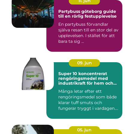
11. jun
Partybuss göteborg guide
till en rörlig festupplevelse
En partybuss förvandlar
själva resan till en stor del av
upplevelsen. I stället för att
bara ta sig ...
09. jun
Super 10 koncentrerat
rengöringsmedel med
industrikraft för hem och
företag
Många letar efter ett
rengöringsmedel som både
klarar tuff smuts och
fungerar tryggt i vardagen.
Sup...
05. jun