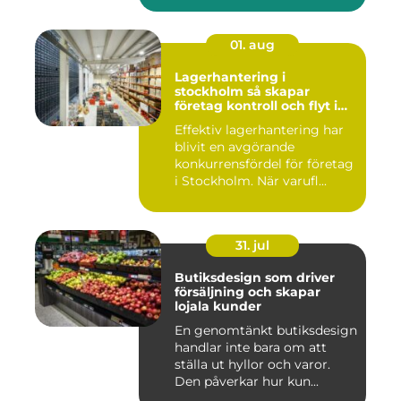
01. aug
Lagerhantering i
stockholm så skapar
företag kontroll och flyt i
logistiken
Effektiv lagerhantering har
blivit en avgörande
konkurrensfördel för företag
i Stockholm. När varufl...
31. jul
Butiksdesign som driver
försäljning och skapar
lojala kunder
En genomtänkt butiksdesign
handlar inte bara om att
ställa ut hyllor och varor.
Den påverkar hur kun...