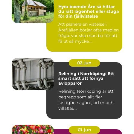
Hyra boende Åre så hittar
du rätt lägenhet eller stuga
för din fjällvistelse
Att planera en vistelse i
Årefjällen börjar ofta med en
fråga: var ska man bo för att
få ut så mycke...
02. jun
Relining i Norrköping: Ett
smart sätt att förnya
avloppsrör
Relining Norrköping är ett
begrepp som allt fler
fastighetsägare, brf:er och
villa&au...
01. jun