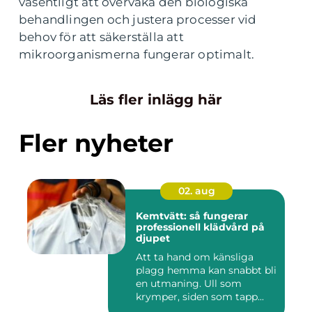
väsentligt att övervaka den biologiska
behandlingen och justera processer vid
behov för att säkerställa att
mikroorganismerna fungerar optimalt.
Läs fler inlägg här
Fler nyheter
02. aug
Kemtvätt: så fungerar
professionell klädvård på
djupet
Att ta hand om känsliga
plagg hemma kan snabbt bli
en utmaning. Ull som
krymper, siden som tapp...