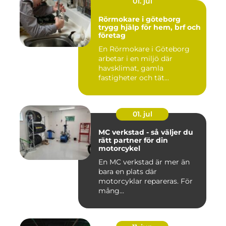
01. jul
Rörmokare i göteborg
trygg hjälp för hem, brf och
företag
En Rörmokare i Göteborg
arbetar i en miljö där
havsklimat, gamla
fastigheter och tät
stadsmiljö stäl...
01. jul
MC verkstad - så väljer du
rätt partner för din
motorcykel
En MC verkstad är mer än
bara en plats där
motorcyklar repareras. För
mång...