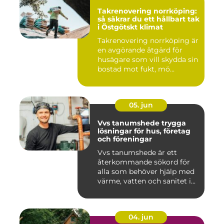
Takrenovering norrköping:
så säkrar du ett hållbart tak
i Östgötskt klimat
Takrenovering norrköping är
en avgörande åtgärd för
husägare som vill skydda sin
bostad mot fukt, mö...
05. jun
Vvs tanumshede trygga
lösningar för hus, företag
och föreningar
Vvs tanumshede är ett
återkommande sökord för
alla som behöver hjälp med
värme, vatten och sanitet i...
04. jun