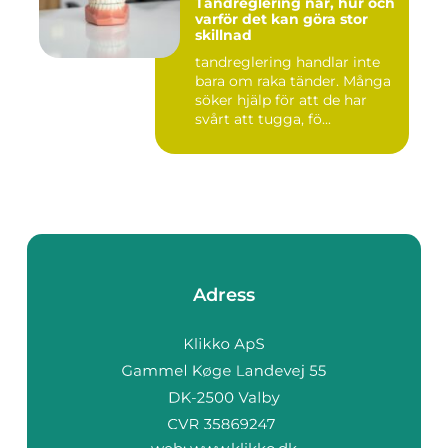
Tandreglering när, hur och
varför det kan göra stor
skillnad
tandreglering handlar inte
bara om raka tänder. Många
söker hjälp för att de har
svårt att tugga, fö...
Adress