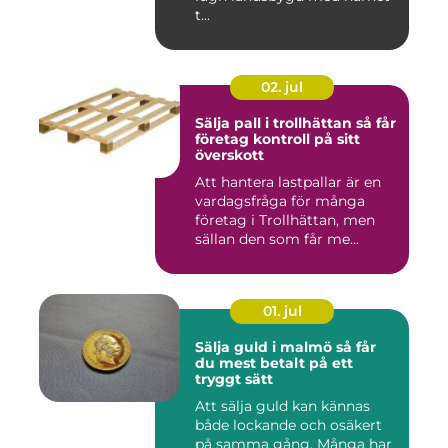
t...
02. jul
Sälja pall i trollhättan så får
företag kontroll på sitt
överskott
Att hantera lastpallar är en
vardagsfråga för många
företag i Trollhättan, men
sällan den som får me...
01. jul
Sälja guld i malmö så får
du mest betalt på ett
tryggt sätt
Att sälja guld kan kännas
både lockande och osäkert
på samma gång. Många har