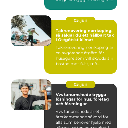
Sup...
05. jun
Takrenovering norrköping:
så säkrar du ett hållbart tak
i Östgötskt klimat
Takrenovering norrköping är
en avgörande åtgärd för
husägare som vill skydda sin
bostad mot fukt, mö...
05. jun
Vvs tanumshede trygga
lösningar för hus, företag
och föreningar
Vvs tanumshede är ett
återkommande sökord för
alla som behöver hjälp med
värme, vatten och sanitet i...