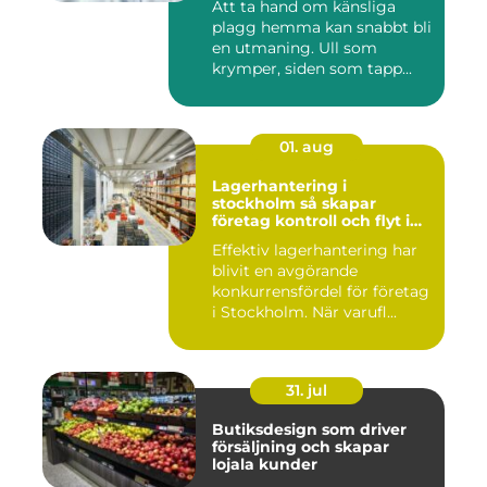
Att ta hand om känsliga
plagg hemma kan snabbt bli
en utmaning. Ull som
krymper, siden som tapp...
01. aug
Lagerhantering i
stockholm så skapar
företag kontroll och flyt i
logistiken
Effektiv lagerhantering har
blivit en avgörande
konkurrensfördel för företag
i Stockholm. När varufl...
31. jul
Butiksdesign som driver
försäljning och skapar
lojala kunder