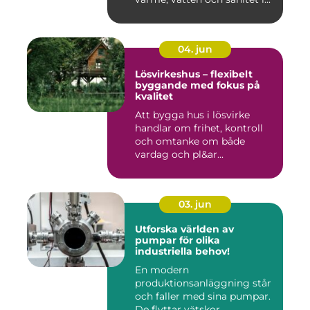
04. jun
Lösvirkeshus – flexibelt
byggande med fokus på
kvalitet
Att bygga hus i lösvirke
handlar om frihet, kontroll
och omtanke om både
vardag och pl&ar...
03. jun
Utforska världen av
pumpar för olika
industriella behov!
En modern
produktionsanläggning står
och faller med sina pumpar.
De flyttar vätskor,...