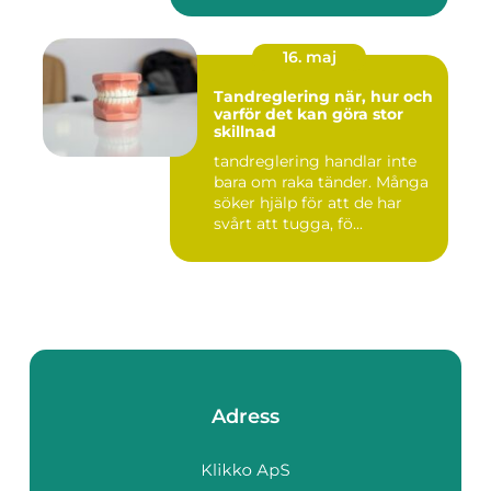
16. maj
Tandreglering när, hur och
varför det kan göra stor
skillnad
tandreglering handlar inte
bara om raka tänder. Många
söker hjälp för att de har
svårt att tugga, fö...
Adress