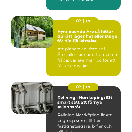
02. jun
Hyra boende Åre så hittar
du rätt lägenhet eller stuga
för din fjällvistelse
Att planera en vistelse i
Årefjällen börjar ofta med en
fråga: var ska man bo för att
få ut så mycke...
02. jun
Relining i Norrköping: Ett
smart sätt att förnya
avloppsrör
Relining Norrköping är ett
begrepp som allt fler
fastighetsägare, brf:er och
villa&au...