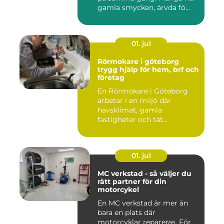
gamla smycken, ärvda fö...
01. jul
Rörmokare i göteborg
trygg hjälp för hem, brf och
företag
En Rörmokare i Göteborg
arbetar i en miljö där
havsklimat, gamla
fastigheter och tät
stadsmiljö stäl...
01. jul
MC verkstad - så väljer du
rätt partner för din
motorcykel
En MC verkstad är mer än
bara en plats där
motorcyklar repareras. För