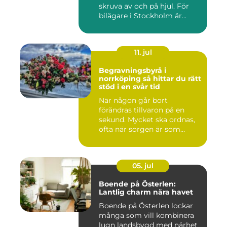
skruva av och på hjul. För
bilägare i Stockholm är...
11. jul
Begravningsbyrå i
norrköping så hittar du rätt
stöd i en svår tid
När någon går bort
förändras tillvaron på en
sekund. Mycket ska ordnas,
ofta när sorgen är som
stark...
05. jul
Boende på Österlen:
Lantlig charm nära havet
Boende på Österlen lockar
många som vill kombinera
lugn landsbygd med närhet