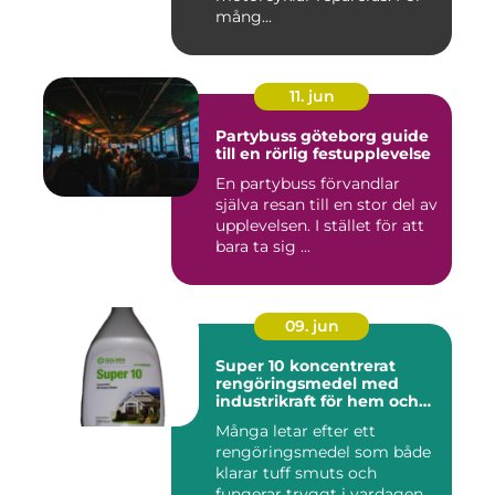
mång...
11. jun
Partybuss göteborg guide
till en rörlig festupplevelse
En partybuss förvandlar
själva resan till en stor del av
upplevelsen. I stället för att
bara ta sig ...
09. jun
Super 10 koncentrerat
rengöringsmedel med
industrikraft för hem och
företag
Många letar efter ett
rengöringsmedel som både
klarar tuff smuts och
fungerar tryggt i vardagen.