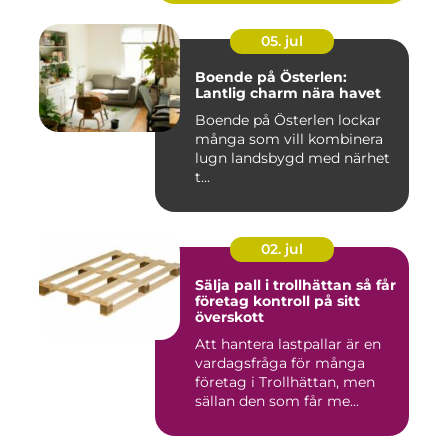
05. jul
Boende på Österlen:
Lantlig charm nära havet
Boende på Österlen lockar
många som vill kombinera
lugn landsbygd med närhet
t...
02. jul
Sälja pall i trollhättan så får
företag kontroll på sitt
överskott
Att hantera lastpallar är en
vardagsfråga för många
företag i Trollhättan, men
sällan den som får me...