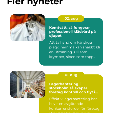
Fler nyheter
02. aug
Kemtvätt: så fungerar
professionell klädvård på
djupet
Att ta hand om känsliga
plagg hemma kan snabbt bli
en utmaning. Ull som
krymper, siden som tapp...
01. aug
Lagerhantering i
stockholm så skapar
företag kontroll och flyt i
logistiken
Effektiv lagerhantering har
blivit en avgörande
konkurrensfördel för företag