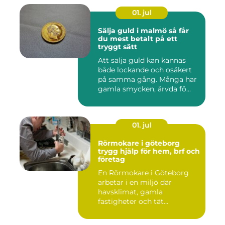
01. jul
Sälja guld i malmö så får
du mest betalt på ett
tryggt sätt
Att sälja guld kan kännas
både lockande och osäkert
på samma gång. Många har
gamla smycken, ärvda fö...
01. jul
Rörmokare i göteborg
trygg hjälp för hem, brf och
företag
En Rörmokare i Göteborg
arbetar i en miljö där
havsklimat, gamla
fastigheter och tät
stadsmiljö stäl...