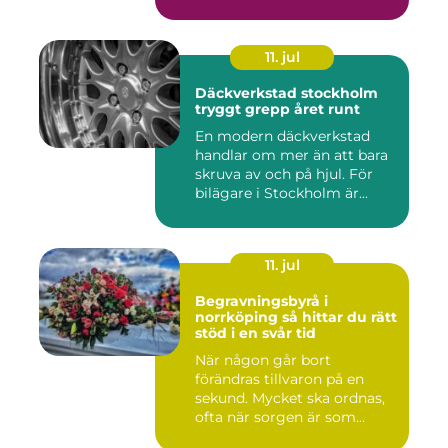
11. jul
Däckverkstad stockholm
tryggt grepp året runt
En modern däckverkstad
handlar om mer än att bara
skruva av och på hjul. För
bilägare i Stockholm är...
11. jul
Begravningsbyrå i
norrköping så hittar du rätt
stöd i en svår tid
När någon går bort
förändras tillvaron på en
sekund. Mycket ska ordnas,
ofta när sorgen är som
stark...