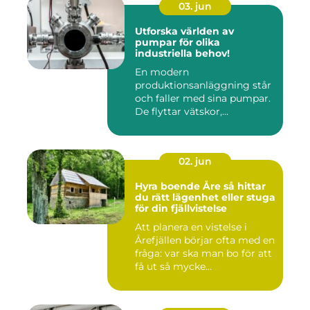
03. jun
Utforska världen av
pumpar för olika
industriella behov!
En modern
produktionsanläggning står
och faller med sina pumpar.
De flyttar vätskor,...
02. jun
Hyra boende Åre så hittar
du rätt lägenhet eller stuga
för din fjällvistelse
Att planera en vistelse i
Årefjällen börjar ofta med en
fråga: var ska man bo för att
få ut så mycke...