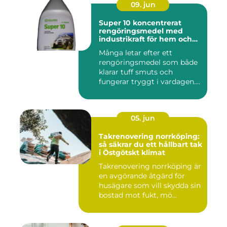
09. jun
Super 10 koncentrerat
rengöringsmedel med
industrikraft för hem och
företag
Många letar efter ett
rengöringsmedel som både
klarar tuff smuts och
fungerar tryggt i vardagen.
Sup...
05. jun
Takrenovering norrköping:
så säkrar du ett hållbart tak
i Östgötskt klimat
Takrenovering norrköping är
en avgörande åtgärd för
husägare som vill skydda sin
bostad mot fukt, mö...