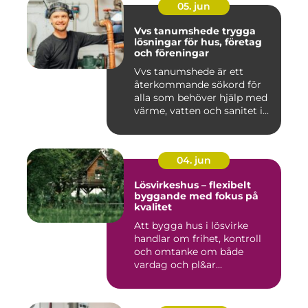
05. jun
Vvs tanumshede trygga
lösningar för hus, företag
och föreningar
Vvs tanumshede är ett
återkommande sökord för
alla som behöver hjälp med
värme, vatten och sanitet i...
04. jun
Lösvirkeshus – flexibelt
byggande med fokus på
kvalitet
Att bygga hus i lösvirke
handlar om frihet, kontroll
och omtanke om både
vardag och pl&ar...