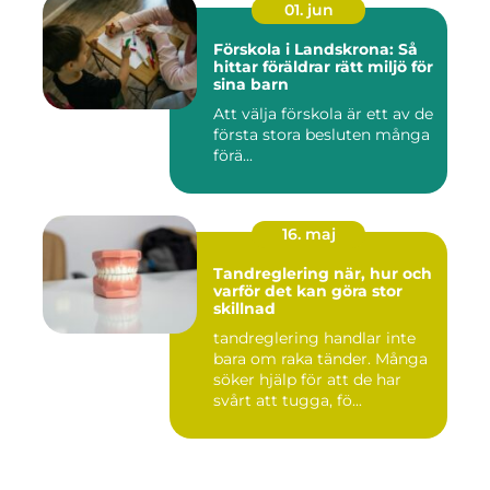
01. jun
Förskola i Landskrona: Så
hittar föräldrar rätt miljö för
sina barn
Att välja förskola är ett av de
första stora besluten många
förä...
16. maj
Tandreglering när, hur och
varför det kan göra stor
skillnad
tandreglering handlar inte
bara om raka tänder. Många
söker hjälp för att de har
svårt att tugga, fö...