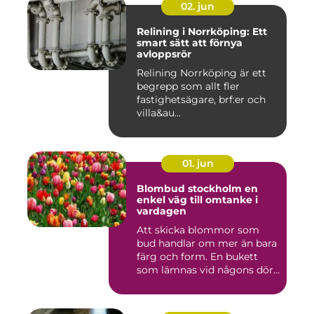
02. jun
Relining i Norrköping: Ett
smart sätt att förnya
avloppsrör
Relining Norrköping är ett
begrepp som allt fler
fastighetsägare, brf:er och
villa&au...
01. jun
Blombud stockholm en
enkel väg till omtanke i
vardagen
Att skicka blommor som
bud handlar om mer än bara
färg och form. En bukett
som lämnas vid någons dör...