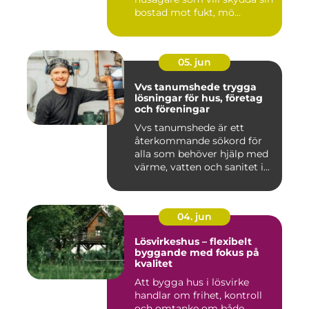
bostad mot fukt, mö...
05. jun
Vvs tanumshede trygga
lösningar för hus, företag
och föreningar
Vvs tanumshede är ett
återkommande sökord för
alla som behöver hjälp med
värme, vatten och sanitet i...
04. jun
Lösvirkeshus – flexibelt
byggande med fokus på
kvalitet
Att bygga hus i lösvirke
handlar om frihet, kontroll
och omtanke om både