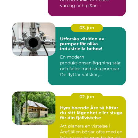
vardag och pl&ar...
03. jun
Utforska världen av
pumpar för olika
industriella behov!
En modern
produktionsanläggning står
och faller med sina pumpar.
De flyttar vätskor,...
02. jun
Hyra boende Åre så hittar
du rätt lägenhet eller stuga
för din fjällvistelse
Att planera en vistelse i
Årefjällen börjar ofta med en
fråga: var ska man bo för att