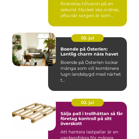
förändras tillvaron på en
sekund. Mycket ska ordnas,
ofta när sorgen är som
stark...
05. jul
Boende på Österlen:
Lantlig charm nära havet
Boende på Österlen lockar
många som vill kombinera
lugn landsbygd med närhet
t...
02. jul
Sälja pall i trollhättan så får
företag kontroll på sitt
överskott
Att hantera lastpallar är en
vardagsfråga för många