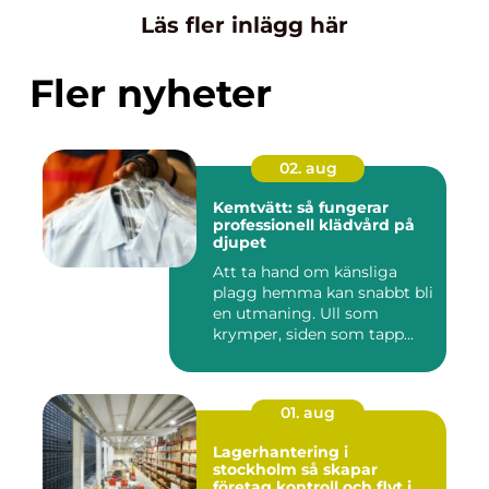
Läs fler inlägg här
Fler nyheter
02. aug
Kemtvätt: så fungerar
professionell klädvård på
djupet
Att ta hand om känsliga
plagg hemma kan snabbt bli
en utmaning. Ull som
krymper, siden som tapp...
01. aug
Lagerhantering i
stockholm så skapar
företag kontroll och flyt i