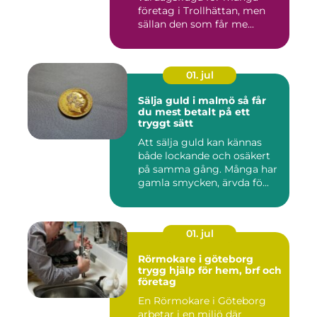
företag i Trollhättan, men
sällan den som får me...
01. jul
Sälja guld i malmö så får
du mest betalt på ett
tryggt sätt
Att sälja guld kan kännas
både lockande och osäkert
på samma gång. Många har
gamla smycken, ärvda fö...
01. jul
Rörmokare i göteborg
trygg hjälp för hem, brf och
företag
En Rörmokare i Göteborg
arbetar i en miljö där