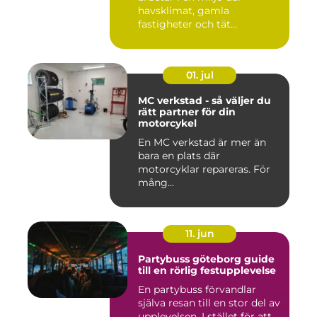
havsklimat, gamla
fastigheter och tät
stadsmiljö stäl...
01. jul
MC verkstad - så väljer du
rätt partner för din
motorcykel
En MC verkstad är mer än
bara en plats där
motorcyklar repareras. För
mång...
11. jun
Partybuss göteborg guide
till en rörlig festupplevelse
En partybuss förvandlar
själva resan till en stor del av
upplevelsen. I stället för att