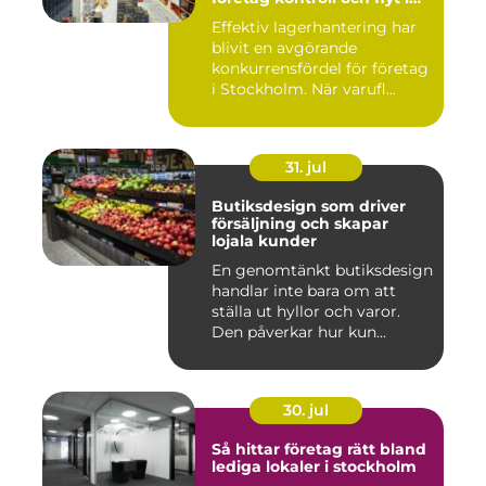
logistiken
Effektiv lagerhantering har
blivit en avgörande
konkurrensfördel för företag
i Stockholm. När varufl...
31. jul
Butiksdesign som driver
försäljning och skapar
lojala kunder
En genomtänkt butiksdesign
handlar inte bara om att
ställa ut hyllor och varor.
Den påverkar hur kun...
30. jul
Så hittar företag rätt bland
lediga lokaler i stockholm