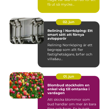
få ut så mycke...
02. jun
Relining i Norrköping: Ett
smart sätt att förnya
avloppsrör
Relining Norrköping är ett
begrepp som allt fler
fastighetsägare, brf:er och
villa&au...
01. jun
Blombud stockholm en
enkel väg till omtanke i
vardagen
Att skicka blommor som
bud handlar om mer än bara
färg och form. En bukett