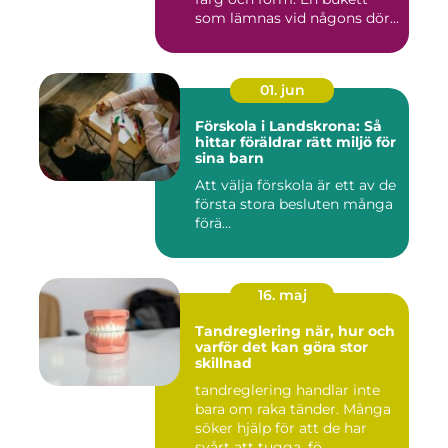
som lämnas vid någons dör...
01. jun
Förskola i Landskrona: Så
hittar föräldrar rätt miljö för
sina barn
Att välja förskola är ett av de
första stora besluten många
förä...
16. maj
Tandreglering när, hur och
varför det kan göra stor
skillnad
tandreglering handlar inte
bara om raka tänder. Många
söker hjälp för att de har
svårt att tugga, fö...