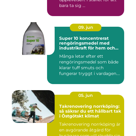
bara ta sig ...
09. jun
Super 10 koncentrerat
rengöringsmedel med
industrikraft för hem och
företag
Många letar efter ett
rengöringsmedel som både
klarar tuff smuts och
fungerar tryggt i vardagen.
Sup...
05. jun
Takrenovering norrköping:
så säkrar du ett hållbart tak
i Östgötskt klimat
Takrenovering norrköping är
en avgörande åtgärd för
husägare som vill skydda sin