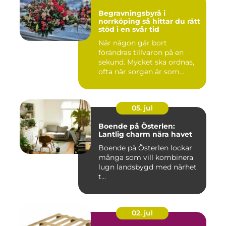
Begravningsbyrå i
norrköping så hittar du rätt
stöd i en svår tid
När någon går bort
förändras tillvaron på en
sekund. Mycket ska ordnas,
ofta när sorgen är som
stark...
05. jul
Boende på Österlen:
Lantlig charm nära havet
Boende på Österlen lockar
många som vill kombinera
lugn landsbygd med närhet
t...
02. jul