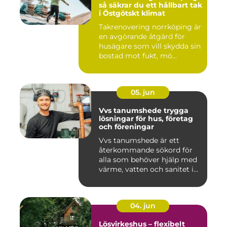
så säkrar du ett hållbart tak
i Östgötskt klimat
Takrenovering norrköping är
en avgörande åtgärd för
husägare som vill skydda sin
bostad mot fukt, mö...
05. jun
Vvs tanumshede trygga
lösningar för hus, företag
och föreningar
Vvs tanumshede är ett
återkommande sökord för
alla som behöver hjälp med
värme, vatten och sanitet i...
04. jun
Lösvirkeshus – flexibelt