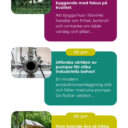
byggande med fokus på
kvalitet
Att bygga hus i lösvirke
handlar om frihet, kontroll
och omtanke om både
vardag och pl&ar...
03. jun
Utforska världen av
pumpar för olika
industriella behov!
En modern
produktionsanläggning står
och faller med sina pumpar.
De flyttar vätskor,...
02. jun
Hyra boende Åre så hittar