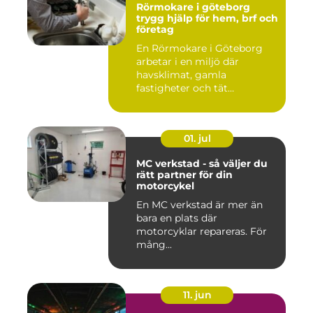
Rörmokare i göteborg
trygg hjälp för hem, brf och
företag
En Rörmokare i Göteborg
arbetar i en miljö där
havsklimat, gamla
fastigheter och tät
stadsmiljö stäl...
01. jul
MC verkstad - så väljer du
rätt partner för din
motorcykel
En MC verkstad är mer än
bara en plats där
motorcyklar repareras. För
mång...
11. jun