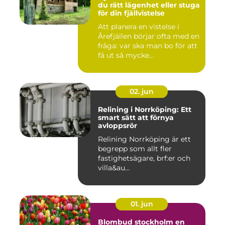
du rätt lägenhet eller stuga
för din fjällvistelse
Att planera en vistelse i
Årefjällen börjar ofta med en
fråga: var ska man bo för att
få ut så mycke...
02. jun
Relining i Norrköping: Ett
smart sätt att förnya
avloppsrör
Relining Norrköping är ett
begrepp som allt fler
fastighetsägare, brf:er och
villa&au...
01. jun
Blombud stockholm en