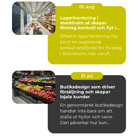
01. aug
Lagerhantering i
stockholm så skapar
företag kontroll och flyt i
logistiken
Effektiv lagerhantering har
blivit en avgörande
konkurrensfördel för företag
i Stockholm. När varufl...
31. jul
Butiksdesign som driver
försäljning och skapar
lojala kunder
En genomtänkt butiksdesign
handlar inte bara om att
ställa ut hyllor och varor.
Den påverkar hur kun...