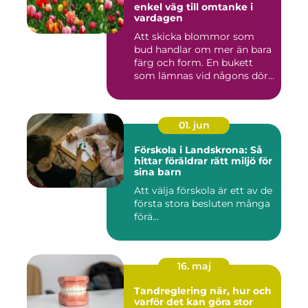
enkel väg till omtanke i
vardagen
Att skicka blommor som
bud handlar om mer än bara
färg och form. En bukett
som lämnas vid någons dör...
01. jun
Förskola i Landskrona: Så
hittar föräldrar rätt miljö för
sina barn
Att välja förskola är ett av de
första stora besluten många
förä...
16. maj
Tandreglering när, hur och
varför det kan göra stor