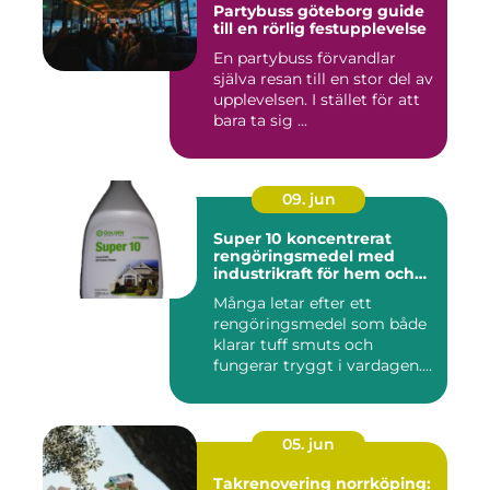
Partybuss göteborg guide
till en rörlig festupplevelse
En partybuss förvandlar
själva resan till en stor del av
upplevelsen. I stället för att
bara ta sig ...
09. jun
Super 10 koncentrerat
rengöringsmedel med
industrikraft för hem och
företag
Många letar efter ett
rengöringsmedel som både
klarar tuff smuts och
fungerar tryggt i vardagen.
Sup...
05. jun
Takrenovering norrköping: