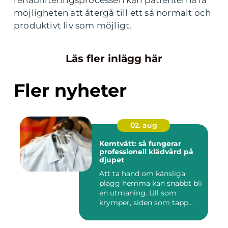
rehabiliteringsprocessen kan patienterna få
möjligheten att återgå till ett så normalt och
produktivt liv som möjligt.
Läs fler inlägg här
Fler nyheter
02. aug
Kemtvätt: så fungerar
professionell klädvård på
djupet
Att ta hand om känsliga
plagg hemma kan snabbt bli
en utmaning. Ull som
krymper, siden som tapp...