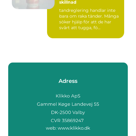
skillnad
tandreglering handlar inte
bara om raka tänder. Många
söker hjälp för att de har
svårt att tugga, fö...
Adress
web:
www.klikko.dk